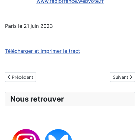
www.radiofrance.webvote.fr
Paris le 21 juin 2023
Télécharger et imprimer le tract
Article précédent : Inflation, une question brûlante : SUD deman
Article suivan
Précédent
Suivant
Nous retrouver