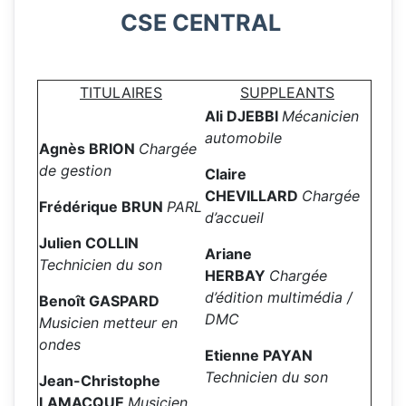
CSE CENTRAL
TITULAIRES
SUPPLEANTS
Ali DJEBBI
Mécanicien
automobile
Agnès BRION
Chargée
de gestion
Claire
CHEVILLARD
Chargée
Frédérique BRUN
PARL
d’accueil
Julien COLLIN
Ariane
Technicien du son
HERBAY
Chargée
d’édition multimédia /
Benoît GASPARD
DMC
Musicien metteur en
ondes
Etienne PAYAN
Technicien du son
Jean-Christophe
LAMACQUE
Musicien