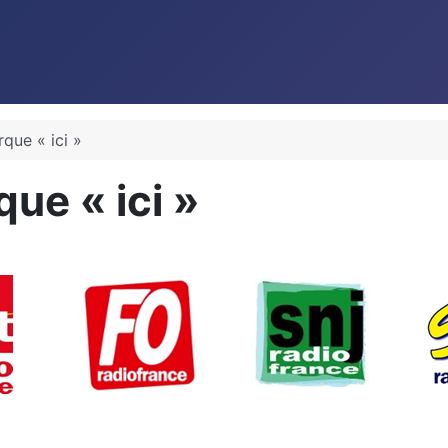
que « ici »
ue « ici »