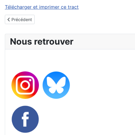
Télécharger et imprimer ce tract
Article précédent : NAO : Une direction pyromane
Précédent
Nous retrouver