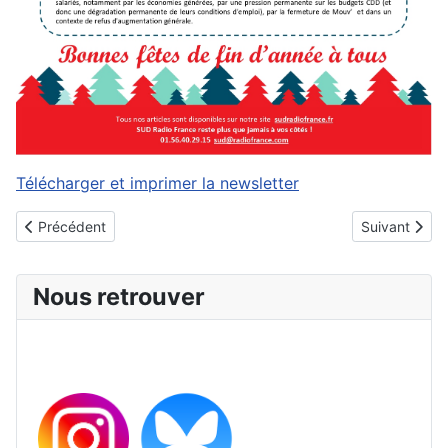
Télécharger et imprimer la newsletter
Article précédent : CSC et CPS : pas assez de moyens !
Article suiva
Précédent
Suivant
Nous retrouver